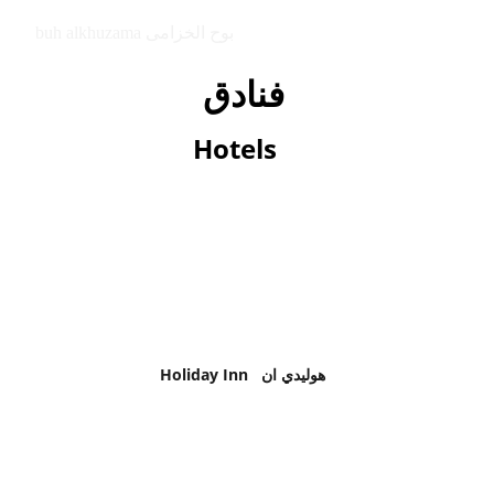
buh alkhuzama بوح الخزامى
فنادق  
Hotels
Holiday Inn
   هوليدي ان  