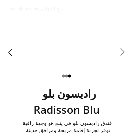
buh alkhuzama بوح الخزامى
راديسون بلو  
Radisson Blu
فندق راديسون بلو في ينبع هو وجهة راقية 
توفر تجربة إقامة مريحة ومرافق حديثة. 