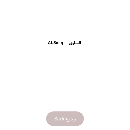
السليق 
Al-Saliq
Back رجوع