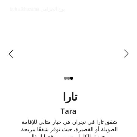
buh alkhuzama بوح الخزامى
تارا 
Tara
شقق تارا في نجران هي خيار مثالي للإقامة 
الطويلة أو القصيرة، حيث توفر شققًا مريحة 
ومجهزة بالكامل. تتميز بموقعها المثالي 