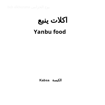
buh alkhuzama بوح الخزامى
اكلات ينبع   
Yanbu food
Kabsa   الكبسة 