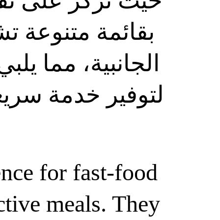
حيث تركز على تقد 
بقائمة متنوعة  
الجانبية، مما يل 
لتوفير خدمة سري 
nce for fast-food 
ctive meals. They 