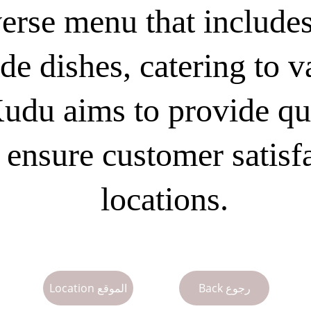
verse menu that include
ide dishes, catering to 
Kudu aims to provide qu
 ensure customer satisfa
locations.
Back رجوع
Location الموقع