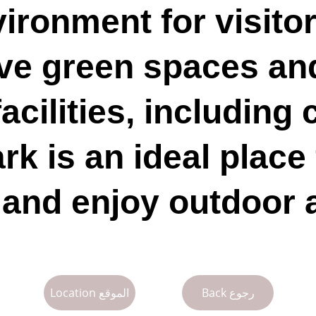
ironment for visitors
ve green spaces and
acilities, including 
rk is an ideal place 
and enjoy outdoor ac
Back رجوع
Location الموقع