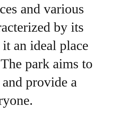
ces and various 
racterized by its 
t an ideal place 
 The park aims to 
y and provide a 
ryone.