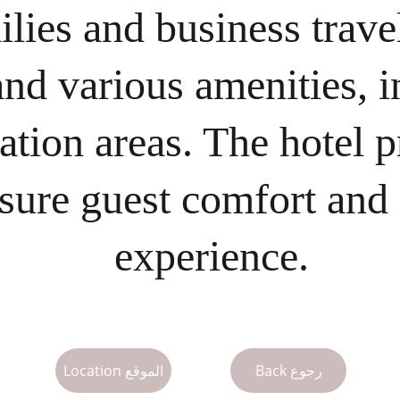
ilies and business travel
d various amenities, in
ation areas. The hotel p
nsure guest comfort and 
experience.
Back رجوع
Location الموقع