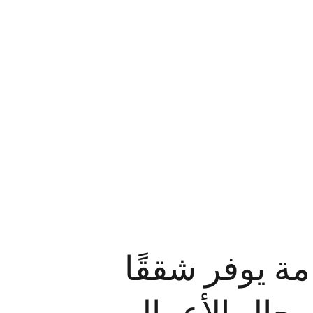
امة يوفر شققًا