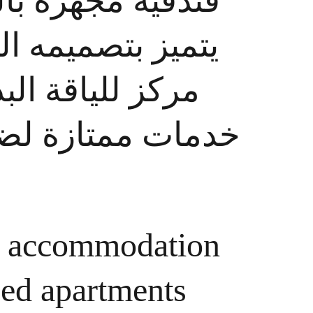
فندقية مجهزة ب. 
يتميز بتصميمه  
مركز للياقة ال 
خدمات ممتازة لض.
ve accommodation 
ced apartments 