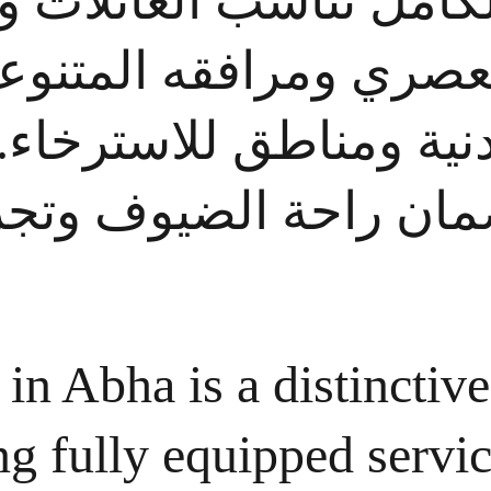
الكامل تناسب العائلات
العصري ومرافقه المتنوع
بدنية ومناطق للاسترخاء
مان راحة الضيوف وتجر
 in Abha is a distincti
ng fully equipped servi