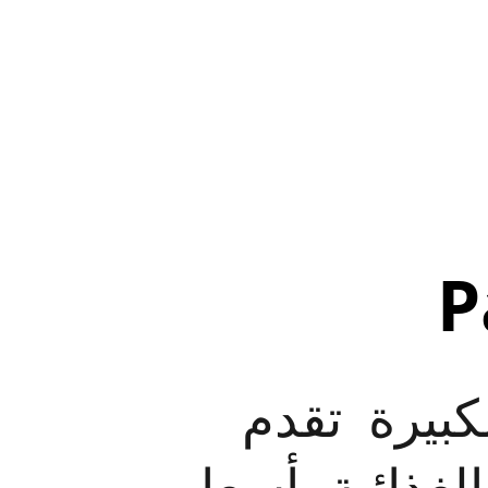
P
كبيرة  تقدم