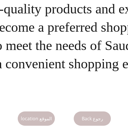
quality products and ex
 become a preferred shop
 meet the needs of Saud
a convenient shopping e
Back رجوع
location الموقع