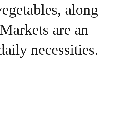
vegetables, along 
 Markets are an 
daily necessities.