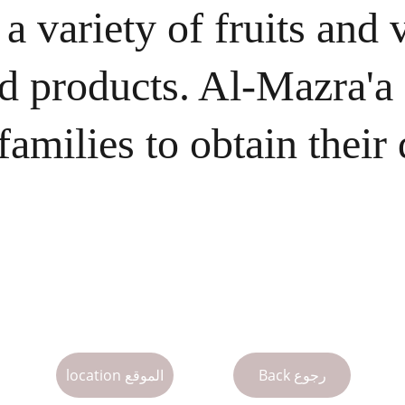
a variety of fruits and 
od products. Al-Mazra'a
families to obtain their 
Back رجوع
location الموقع